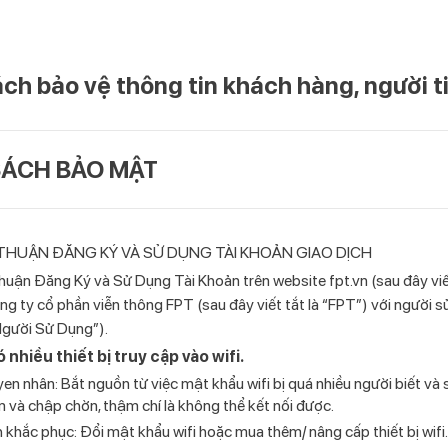
ch bảo vệ thông tin khách hàng, người t
SÁCH BẢO MẬT
HUẬN ĐĂNG KÝ VÀ SỬ DỤNG TÀI KHOẢN GIAO DỊCH
uận Đăng Ký và Sử Dụng Tài Khoản trên website fpt.vn (sau đây viết
ng ty cổ phần viễn thông FPT (sau đây viết tắt là “FPT”) với người s
“Người Sử Dụng”).
ó nhiều thiết bị truy cập vào wifi.
en nhân: Bắt nguồn từ việc mật khẩu wifi bị quá nhiều người biết và s
 và chập chờn, thậm chí là không thể kết nối được.
 khắc phục: Đổi mật khẩu wifi hoặc mua thêm/ nâng cấp thiết bị wifi.