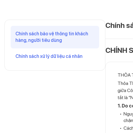
Chính sá
Chính sách bảo vệ thông tin khách
hàng, người tiêu dùng
CHÍNH 
Chính sách xử lý dữ liệu cá nhân
THỎA T
Thỏa Th
giữa Cô
tắt là 
1. Do c
Nguy
chậm
Cách