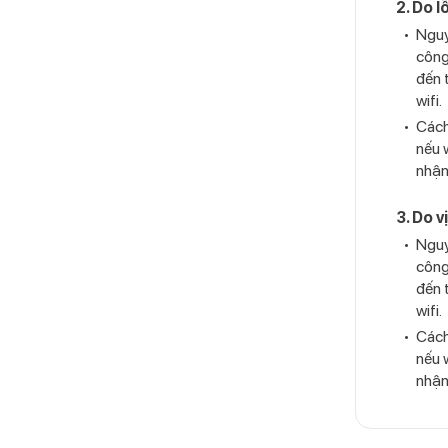
2. Do l
Nguy
công
đến 
wifi.
Cách 
nếu 
nhận
3. Do v
Nguy
công
đến 
wifi.
Cách 
nếu 
nhận