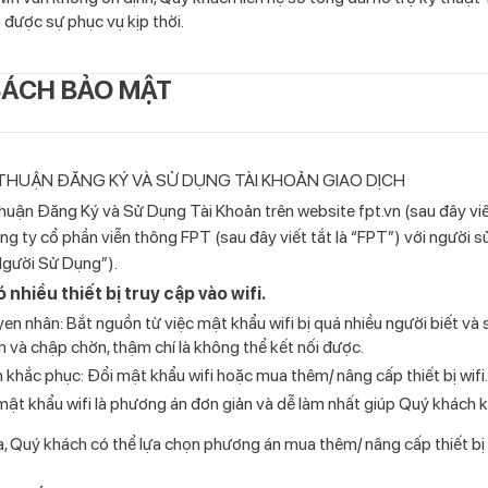
 được sự phục vụ kịp thời.
SÁCH BẢO MẬT
HUẬN ĐĂNG KÝ VÀ SỬ DỤNG TÀI KHOẢN GIAO DỊCH
uận Đăng Ký và Sử Dụng Tài Khoản trên website fpt.vn (sau đây viết
ng ty cổ phần viễn thông FPT (sau đây viết tắt là “FPT”) với người s
“Người Sử Dụng”).
ó nhiều thiết bị truy cập vào wifi.
en nhân: Bắt nguồn từ việc mật khẩu wifi bị quá nhiều người biết và s
 và chập chờn, thậm chí là không thể kết nối được.
 khắc phục: Đổi mật khẩu wifi hoặc mua thêm/ nâng cấp thiết bị wifi.
mật khẩu wifi là phương án đơn giản và dễ làm nhất giúp Quý khách 
, Quý khách có thể lựa chọn phương án mua thêm/ nâng cấp thiết bị wif