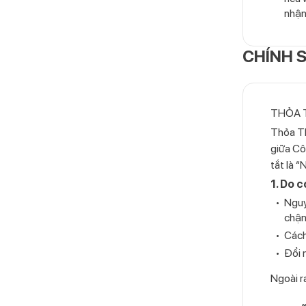
nhận
CHÍNH 
THỎA T
Thỏa Th
giữa Cô
tắt là 
1. Do c
Nguy
chậm
Cách
Đổi 
Ngoài ra