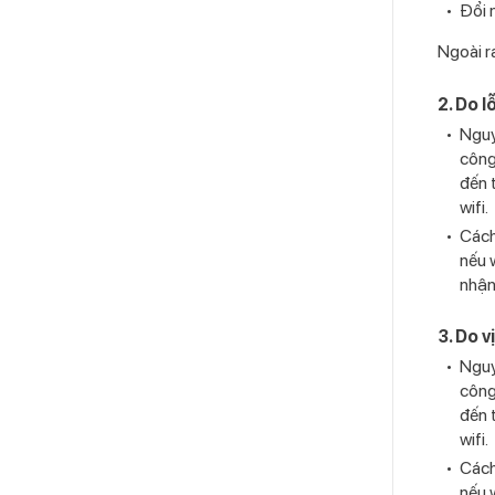
Đổi 
Ngoài ra
2. Do l
Nguy
công
đến 
wifi.
Cách 
nếu 
nhận
3. Do v
Nguy
công
đến 
wifi.
Cách 
nếu 