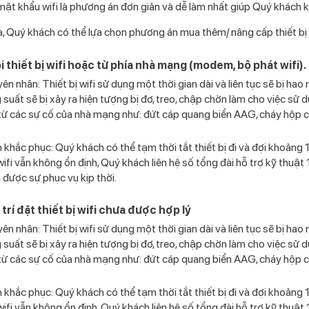
mật khẩu wifi là phương án đơn giản và dễ làm nhất giúp Quý khách 
, Quý khách có thể lựa chọn phương án mua thêm/ nâng cấp thiết bị wif
ỗi thiết bị wifi hoặc từ phía nhà mạng (modem, bộ phát wifi).
ên nhân: Thiết bị wifi sử dụng một thời gian dài và liên tục sẽ bị ha
 suất sẽ bị xảy ra hiện tượng bị đơ, treo, chập chờn làm cho việc sử
từ các sự cố của nhà mạng như: đứt cáp quang biển AAG, cháy hộp c
khắc phục: Quý khách có thể tạm thời tắt thiết bị đi và đợi khoảng 10 
wifi vẫn không ổn định, Quý khách liên hệ số tổng đài hỗ trợ kỹ thu
 được sự phục vụ kịp thời.
ị trí đặt thiết bị wifi chưa được hợp lý
ên nhân: Thiết bị wifi sử dụng một thời gian dài và liên tục sẽ bị ha
 suất sẽ bị xảy ra hiện tượng bị đơ, treo, chập chờn làm cho việc sử
từ các sự cố của nhà mạng như: đứt cáp quang biển AAG, cháy hộp c
khắc phục: Quý khách có thể tạm thời tắt thiết bị đi và đợi khoảng 10 
wifi vẫn không ổn định, Quý khách liên hệ số tổng đài hỗ trợ kỹ thu