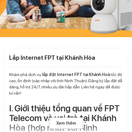
Lắp Internet FPT tại Khánh Hòa
Khám phá dịch vụ
lắp đặt Internet FPT tại Khánh Hoà
tốc độ
cao, ổn định (sáp nhập với tỉnh Ninh Thuận). Đăng ký lắp đặt dễ
dàng, hỗ trợ 24/7, nhiều ưu đãi hấp dẫn. Liên hệ ngay để được
tư vấn!
I. Giới thiệu tổng quan về FPT
Telecom và vai trò tại Khánh
Xem thêm
Hòa (hợp nhất với Ninh