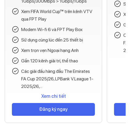
1Gbps/300Mbps > 1Gbps/1Gbps
Sử 
Xem FIFA World Cup™ trên kênh VTV
Xem
qua FPT Play
Gần
Modem Wi-fi 6 và FPT Play Box
Các
Sử dụng cùng lúc đến 25 thiết bị
FA 
Xem trọn vẹn Ngoại hạng Anh
202
Gần 120 kênh giải trí, thể thao
Các giải đấu hàng đầu The Emirates
FA Cup 2025/26, LPBank V.League 1-
2025/26,...
Xem chi tiết
Đăng ký ngay