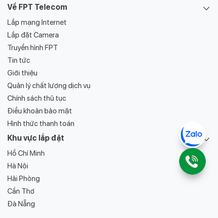
Về FPT Telecom
1.3. FPT Telecom tại Khánh Hòa –
Lắp mạng Internet
Ninh Thuận – Sự hiện diện và phát
Lắp đặt Camera
triển sau sáp nhập
Truyền hình FPT
Sau khi hợp nhất hoạt động tại hai tỉnh Khánh Hòa và Ninh
Tin tức
Thuận, FPT Telecom đã thực hiện chiến lược mở rộng hạ tầng
Giới thiệu
mạng lưới, đồng thời
khuyến mãi lắp mạng FPT
trên diện rộng.
Quản lý chất lượng dịch vụ
Điều này không chỉ giúp tăng độ phủ sóng, mà còn nâng cao
Chính sách thủ tục
tốc độ truy cập, giảm thiểu độ trễ và gián đoạn.
Điều khoản bảo mật
Hình thức thanh toán
Khu vực lắp đặt
Hồ Chí Minh
Hà Nội
Hải Phòng
Cần Thơ
Đà Nẵng