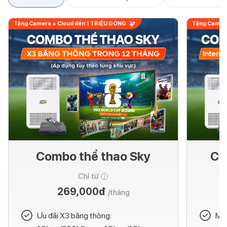
Tặng Camera + Cloud đến 1 TRIỆU ĐỒNG
Tặng Camera
Combo thể thao Sky
Co
Chỉ từ
269,000đ
/tháng
Ưu đãi X3 băng thông:
Mod