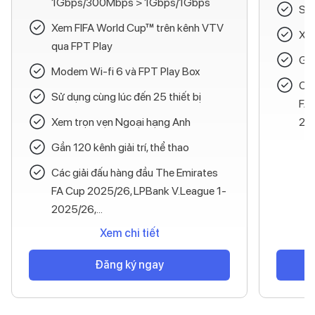
1Gbps/300Mbps > 1Gbps/1Gbps
Sử 
Xem FIFA World Cup™ trên kênh VTV
Xem
qua FPT Play
Gần
Modem Wi-fi 6 và FPT Play Box
Các
Sử dụng cùng lúc đến 25 thiết bị
FA 
Xem trọn vẹn Ngoại hạng Anh
202
Gần 120 kênh giải trí, thể thao
Các giải đấu hàng đầu The Emirates
FA Cup 2025/26, LPBank V.League 1-
2025/26,...
Xem chi tiết
Đăng ký ngay