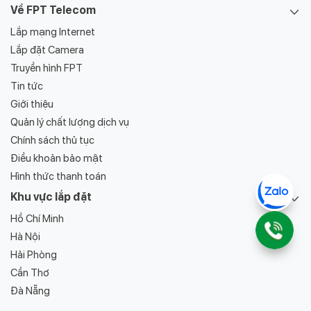
6 - 12 tháng (tùy gói cước).
Về FPT Telecom
Lắp mạng Internet
Bảng giá gói cước lắp
Lắp đặt Camera
Internet Wi-Fi FPT tại Thanh
Truyền hình FPT
Hóa
Tin tức
Giới thiệu
Hiện nay, FPT đang cung cấp đa dạng các gói cước Internet
Quản lý chất lượng dịch vụ
phù hợp với nhiều nhu cầu khác nhau - từ các gói cơ bản cho
cá nhân, hộ gia đình, đến những gói chuyên biệt dành cho
Chính sách thủ tục
game thủ và doanh nghiệp. Hãy cùng tham khảo chi tiết các
Điều khoản bảo mật
gói cước dưới đây để chọn lựa giải pháp phù hợp nhất cho bạn:
Hình thức thanh toán
Khu vực lắp đặt
Gói Internet FPT cá nhân
Hồ Chí Minh
Hà Nội
Gói
Tốc độ
Hải Phòng
Giá cước
cước
Download/Uploads
Cần Thơ
Đà Nẵng