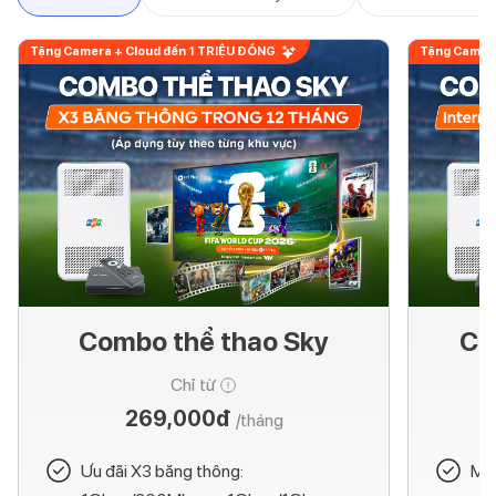
Tặng Camera + Cloud đến 1 TRIỆU ĐỒNG
Tặng Camera
Combo thể thao Sky
Co
Chỉ từ
269,000đ
/tháng
Ưu đãi X3 băng thông:
Mod